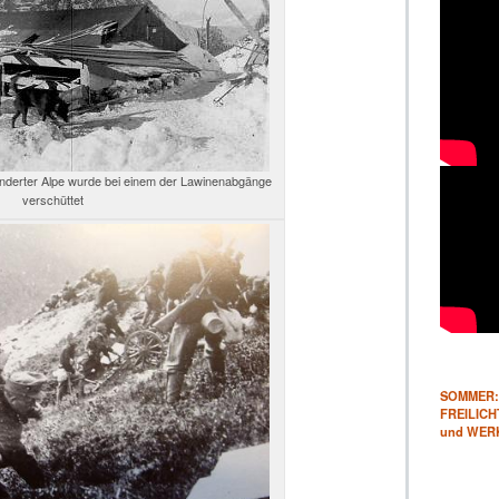
Anderter Alpe wurde bei einem der Lawinenabgänge
verschüttet
SOMMER: 
FREILICHT
und WER