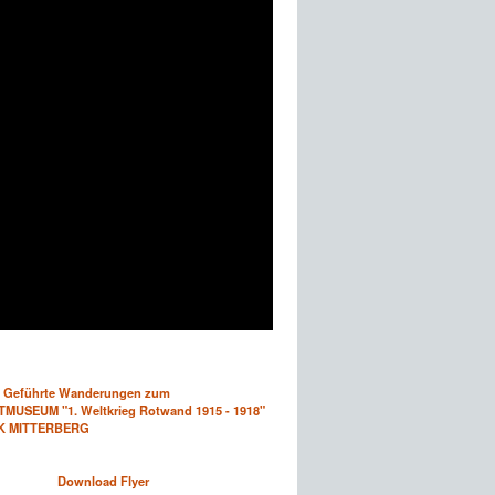
Geführte Wanderungen zum
MUSEUM "1. Weltkrieg Rotwand 1915 - 1918"
K MITTERBERG
Download Flyer