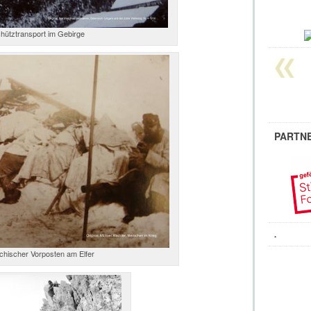
ütztransport im Gebirge
PARTN
.
chischer Vorposten am Elfer