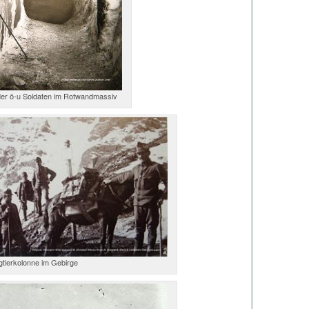
er ö-u Soldaten im Rotwandmassiv
gtierkolonne im Gebirge