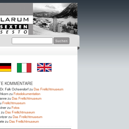
TE KOMMENTARE
. Dr. Falk Ochsendorf
zu
Das Freilichtmuseum
chkorn
zu
Fotodokumentation
sanne
zu
Das Freilichtmuseum
u
Freilichtmuseum
stner
zu
Fotos
zu
Das Freilichtmuseum
ntzer
zu
Das Freilichtmuseum
ete
zu
Das Freilichtmuseum