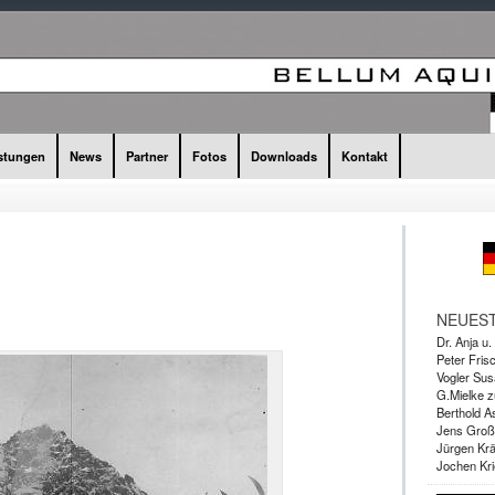
stungen
News
Partner
Fotos
Downloads
Kontakt
NEUES
Dr. Anja u
Peter Fris
Vogler Su
G.Mielke
z
Berthold A
Jens Groß
Jürgen Krä
Jochen Kri